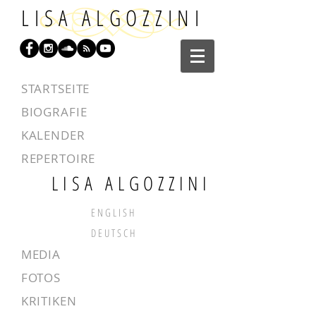
LISA ALGOZZINI
l
STARTSEITE
l
l
BIOGRAFIE
l
l
KALENDER
l
l
REPERTOIRE
l
LISA ALGOZZINI
E N G L I S H
D E U T S C H
l
MEDIA
l
l
FOTOS
l
l
KRITIKEN
l