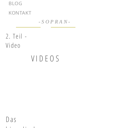
l
BLOG
l
l
KONTAKT
l
-SOPRAN-
2. Teil -
Video
VIDEOS
Das