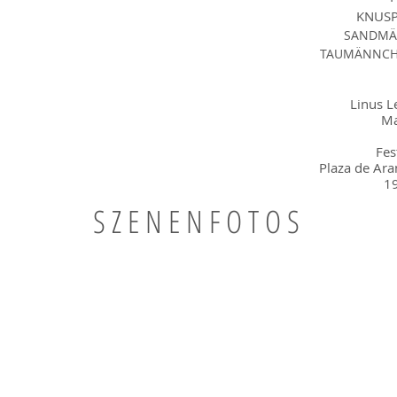
KNUSP
SANDMÄ
TAUMÄNNCHEN
Linus L
Ma
Fes
Plaza de Ara
19
SZENENFOTOS