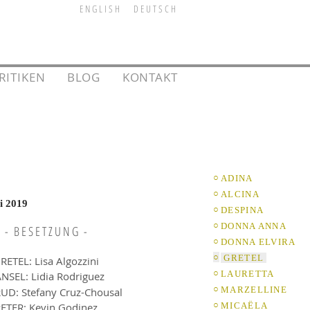
E N G L I S H
D E U T S C H
RITIKEN
l
l
BLOG
l
l
KONTAKT
l
○
ADINA
○
ALCINA
i 2019
○
DESPINA
○
DONNA ANNA
- B E S E T Z U N G -
○
DONNA ELVIRA
○
GRETEL
RETEL:
Lisa Algozzini
○
LAURETTA
NSEL: Lidia Rodriguez
Ä
○
MARZELLINE
RUD:
Stefany Cruz-Chousal
○
ETER:
Kevin Godinez
MICAËLA