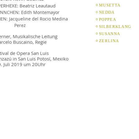
ERHEXE: Beatriz Leautaud
○
MUSETTA
NNCHEN
: Edith Montemayor
○
NEDDA
: Jacqueline del Rocio Medina
○
POPPEA
Perez
○
SILBERKLANG
○
SUSANNA
erner, Musikalische Leitung
○
ZERLINA
rcelo Buscaino, Regie
tival de Opera San Luis
nzazú in San Luis Potosí, Mexiko
. Juli 2019 um 20Uhr