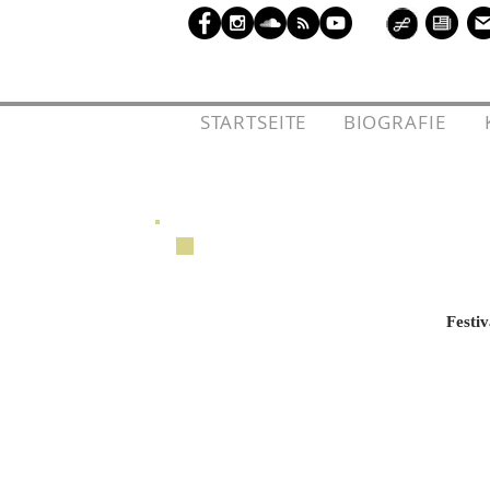
l
STARTSEITE
l
l
BIOGRAFIE
l
l
Festi