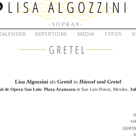
LISA ALGOZZINI
-SOPRAN-
KALENDER
l
l
REPERTOIRE
l
l
MEDIA
l
l
FOTOS
l
l
K
GRETEL
Lisa Algozzini
als
Gretel
in
Hänsel und Gretel
val de Opera San Luis: Plaza Aranzazu
in San Luis Potosi, Mexiko,
Jul
G
H
GERT
P