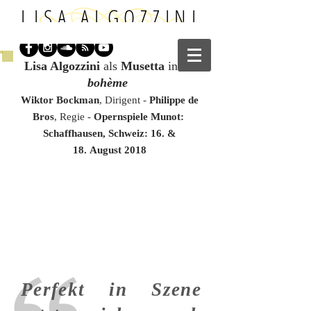
LISA ALGOZZINI
Lisa Algozzini
als
Musetta
in
La
bohème
Wiktor Bockman
, Dirigent -
Philippe de
Bros
,
Regie -
Opernspiele Munot
:
Schaffhausen, Schweiz: 16. &
18.
August 2018
Perfekt in Szene