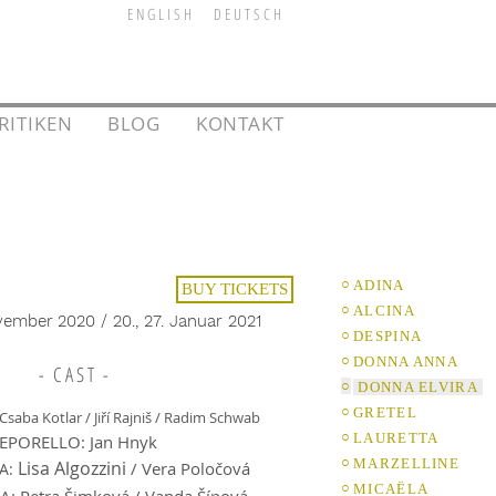
E N G L I S H
D E U T S C H
RITIKEN
l
l
BLOG
l
l
KONTAKT
l
○
ADINA
BUY TICKETS
○
ALCINA
vember
2020 / 20., 27. Januar 2021
○
DESPINA
○
DONNA ANNA
- C A S T -
○
DONNA ELVIRA
○
GRETEL
aba Kotlar / Jiří Rajniš / Radim Schwab
○
LAURETTA
EPORELLO: Jan Hnyk
○
MARZELLINE
Lisa Algozzini
/ Vera Poločová
A:
○
MICAËLA