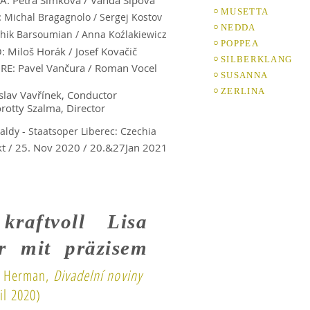
: Petra Šimkov
á / Vanda Šípová
○
MUSETTA
:
Michal Bragagnolo / Sergej Kostov
○
NEDDA
hik Barsoumian / Anna Koźlakiewicz
○
POPPEA
 Miloš Horák / Josef Kovačič
○
SILBERKLANG
: Pavel Vančura / Roman Vocel
○
SUSANNA
○
ZERLINA
slav Vavřínek, Conductor
rotty Szalma, Director
 Šaldy - Staatsoper Liberec: Czechia
kt / 25. Nov 2020 / 20.&27Jan 2021
kraftvoll Lisa
er mit präzisem
 Herman,
Divadelní noviny
il 2020)