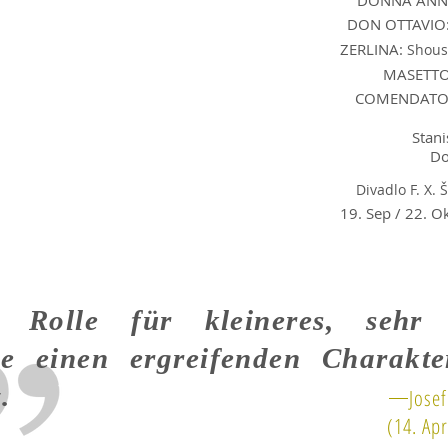
DONNA ANNA
DON OTTAVIO
ZERLINA:
Shous
MASETTO:
COMENDATORE
Stani
Do
​Divadlo F. X.
19. Sep / 22. O
 Rolle für kleineres, sehr 
die einen ergreifenden Charakt
.
Josef
(14. Apr