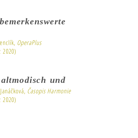
e bemerkenswerte
nclík,
OperaPlus
z 2020)
h altmodisch und
anáčková,
Časopis Harmonie
z 2020)