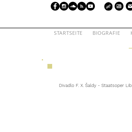
l
STARTSEITE
l
l
BIOGRAFIE
l
l
​Divadlo F. X. Šaldy
- Staatsoper Lib