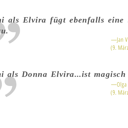
ni als Elvira fügt ebenfalls ein
zu
.
Jan Ve
(9. Mär
ni als Donna Elvira...ist magisc
Olga J
(9. Mär