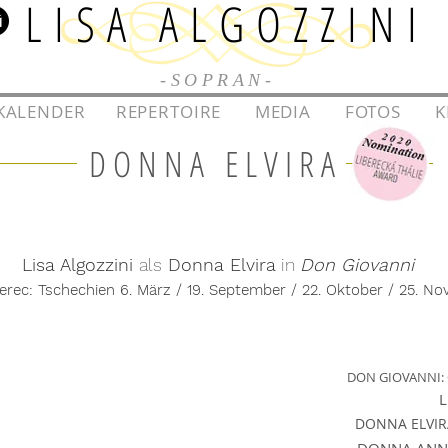
LISA ALGOZZINI
-SOPRAN-
KALENDER
l
l
REPERTOIRE
l
l
MEDIA
l
l
FOTOS
l
l
K
DONNA ELVIRA
Lisa Algozzini
als
Donna Elvira
in
Don Giovanni
erec: Tschechien 6. März
/ 19. September
/ 22. Oktober
/ 25. No
DON GIOVANNI: Cs
L
DONNA ELVIR